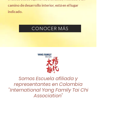
camino de desarrollo interior, está en el lugar
indicado.
CONOCER MÁS
Somos Escuela afiliada y
representantes en Colombia
"International Yang Family Tai Chi
Association"
"La mejor aventura que puedes
emprender
es conocerte a tí mismo"